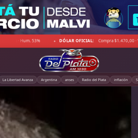
pejado · Viento 20 km/h · Hum. 25%
DÓLAR BLUE:
Compra $1
◆
La Libertad Avanza
Argentina
anses
Radio del Plata
inflación
S