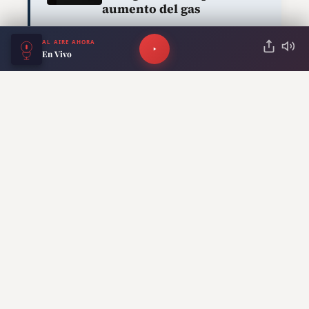
aumento del gas
AL AIRE AHORA
En Vivo
El reconocimiento al fundador
del PRO
Pese a las críticas, Bullrich cerró su carta
con un reconocimiento hacia el
expresidente y fundador del partido.
“Quiero expresarte un sincero
reconocimiento por haber impulsado un
espacio que cambió para siempre el mapa
político argentino”
, escribió.