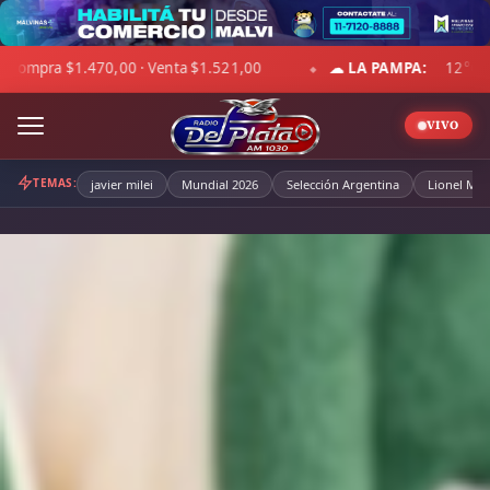
Skip
to
 km/h · Hum. 33%
DÓLAR BLUE:
Compra $1.492,00 · Venta $
content
◆
VIVO
TEMAS:
javier milei
Mundial 2026
Selección Argentina
Lionel Mes