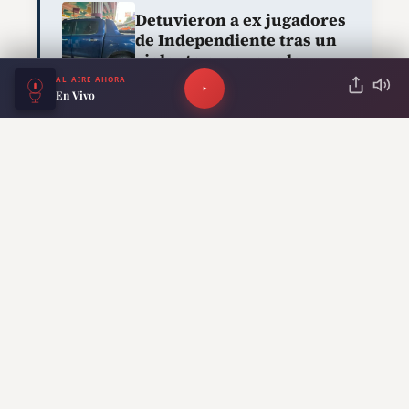
Detuvieron a ex jugadores
de Independiente tras un
violento cruce con la
policía
AL AIRE AHORA
En Vivo
ANTERIOR
SIGUIENTE
Esteban Bullrich
León XIV envió ayuda
renunció al PRO y
a Venezuela tras los
apuntó contra la
terremotos y donó
protección del
100.000 euros para los
partido a Manuel
damnificados
Adorni