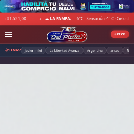
Skip
to
DÓLAR BLUE:
Compra $1.492,00 · Venta $1.525,00
☁ 
content
◆
◆
VIVO
TEMAS:
javier milei
La Libertad Avanza
Argentina
anses
Radi