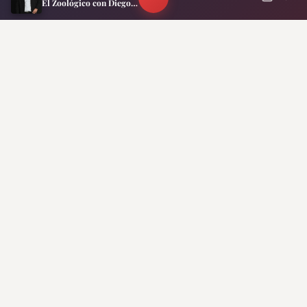
El Zoológico con Diego Schurman
Murió Leandro Rud a los 51 años: su dura lucha
San Cayetano: García Cuerva apuntó contra los 
Inflación en CABA: volvió a acelerarse, llegó al
Boca confirmó dónde jugará ante Recoleta por 
Suscribite a nuestro