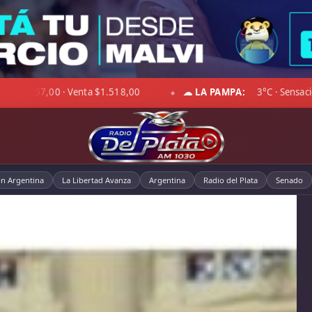
0
☁ CHACO:
11°C · Sensación 8°C · Llovizna leve · Viento 14
◆
ón Argentina
La Libertad Avanza
Argentina
Radio del Plata
Senado