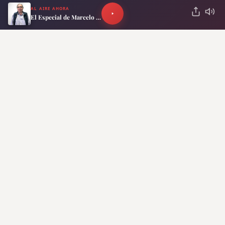
AL AIRE AHORA
El Especial de Marcelo Neira
ANTERIOR
SIGUIENTE
Qué es el domo de
Crisis Climática: ¿Las
calor, el fenómeno
olas de calor extremas
que ya causó más de
en Europa pueden
80 muertes en Europa
llegar a la Argentina?
Lo más reciente
Se viene un golpe de frío en Buenos
Aires: después de las tormentas, la
temperatura caerá hasta los 3 grados
Horóscopo: Los signos más exitosos y
ambiciosos del zodíaco