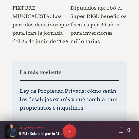
FIXTURE
Diputados aprobó el
MUNDIALISTA: Los
Súper RIGI: beneficios
partidos decisivos que
fiscales por 30 años
paralizan la jornada
para inversiones
del 25 de junio de 2026
millonarias
Lo más reciente
Ley de Propiedad Privada: cómo serán
los desalojos exprés y qué cambia para
propietarios e inquilinos
Colapinto sufrió un robo en Italia y
AL AIRE AHORA
RPM (Rolando por la Mañana)
picanteó a un hater: “En Argentina