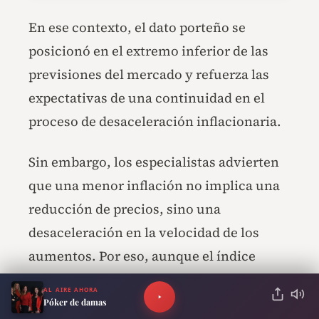
En ese contexto, el dato porteño se
posicionó en el extremo inferior de las
previsiones del mercado y refuerza las
expectativas de una continuidad en el
proceso de desaceleración inflacionaria.
Sin embargo, los especialistas advierten
que una menor inflación no implica una
reducción de precios, sino una
desaceleración en la velocidad de los
aumentos. Por eso, aunque el índice
muestra señales positivas, el impacto
AL AIRE AHORA
sobre el poder adquisitivo de salarios y
Póker de damas