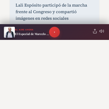
Lali Espósito participó de la marcha
frente al Congreso y compartió
imágenes en redes sociales
AL AIRE AHORA
Represión frente al Congreso: la
El Especial de Marcelo Neira
Policía dispara balas de goma contra
manifestantes y periodistas durante la
protesta
Suscribite a nuestro