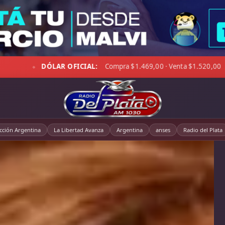
nto 6 km/h · Hum. 96%
DÓLAR BLUE:
Compra $1.507,00 · Ven
◆
cción Argentina
La Libertad Avanza
Argentina
anses
Radio del Plata