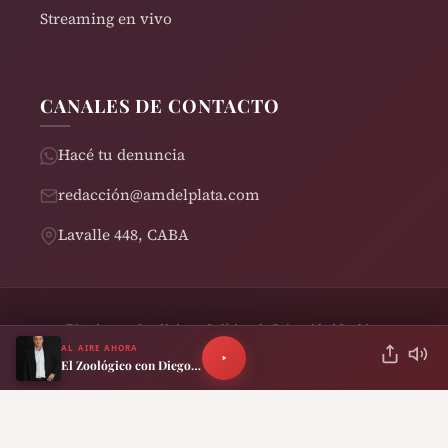
Streaming en vivo
CANALES DE CONTACTO
Hacé tu denuncia
redacción@amdelplata.com
Lavalle 448, CABA
Términos y Condiciones
Política de Privacidad
Cookies
© 2026 AM del Plata 1030 | Design by
Rearden
AL AIRE AHORA
El Zoológico con Diego Schurman