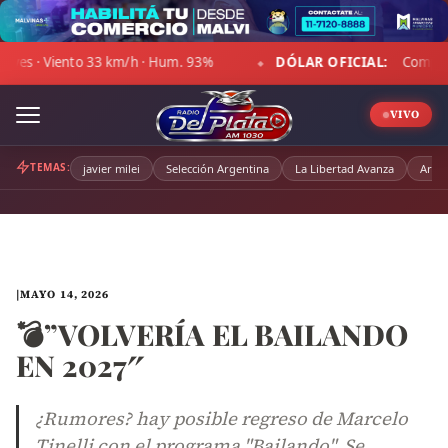
Skip
to
m/h · Hum. 93%
DÓLAR OFICIAL:
Compra $1.467,00 · Venta 
content
◆
VIVO
TEMAS:
javier milei
Selección Argentina
La Libertad Avanza
Arge
|
MAYO 14, 2026
💣”VOLVERÍA EL BAILANDO
EN 2027″
¿Rumores? hay posible regreso de Marcelo
Tinelli con el programa "Bailando". Se