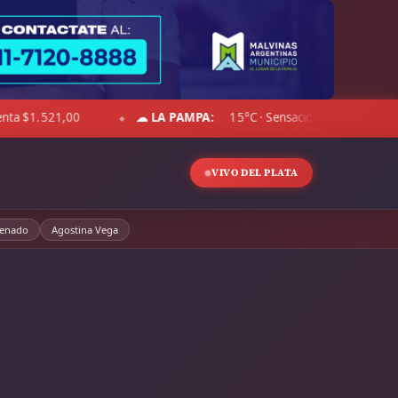
R BLUE:
Compra $1.492,00 · Venta $1.525,00
☁ CHACO:
◆
VIVO DEL PLATA
enado
Agostina Vega