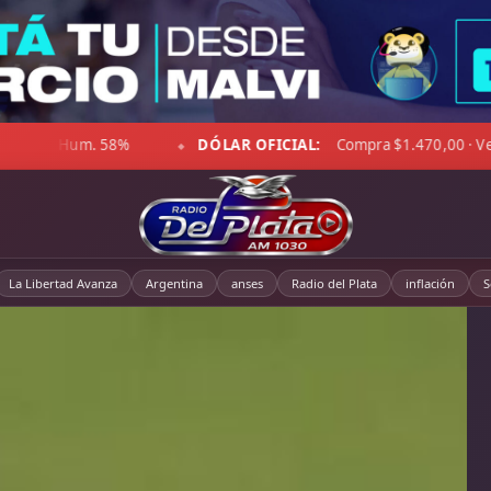
sación 9°C · Cielo despejado · Viento 18 km/h · Hum. 28%
DÓLA
◆
La Libertad Avanza
Argentina
anses
Radio del Plata
inflación
S