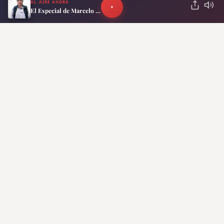
AL AIRE AHORA
El Especial de Marcelo Neira
ANTERIOR
SIGUIENTE
Tini habló sobre los
¡Se calentó! Messi
abusos y la violencia
explotó contra los
de género en pleno
hinchas del Inter
show: “No tengan
Miami en pleno
miedo de denunciar”
partido y el gesto se
volvió viral
Lo más reciente
El furor por “Happiness” en Netflix: la
serie surcoreana que expone la miseria