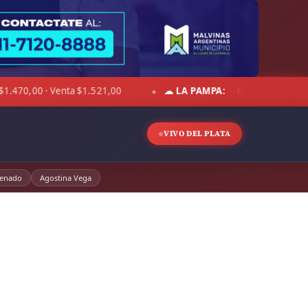
☁ LA PAMPA:
6°C · Sensación -2°C · Cielo despejado · Viento 31 k
◆
VIVO DEL PLATA
enado
Agostina Vega