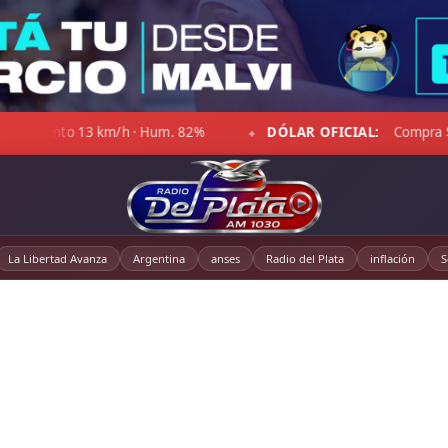
DÓLAR OFICIAL:
Compra $1.470,00 · Venta $1.521,00
◆
La Libertad Avanza
Argentina
anses
Radio del Plata
inflación
S