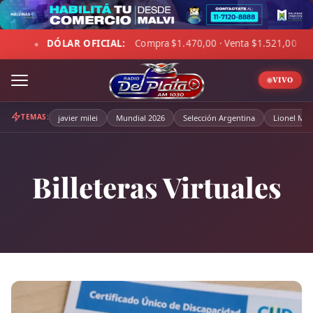
Skip
to
ompra $1.470,00 · Venta $1.521,00
☁ LA PAMPA:
4°C · Sen
content
◆
VIVO
TEMAS:
javier milei
Mundial 2026
Selección Argentina
Lionel Mes
Billeteras Virtuales