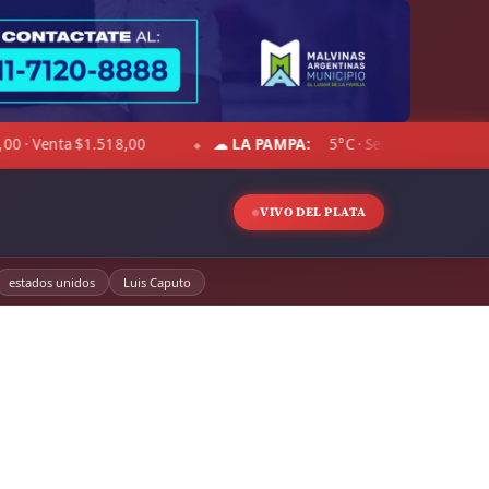
PA:
5°C · Sensación 2°C · Cielo despejado · Viento 11 km/h · Hum. 74%
VIVO DEL PLATA
estados unidos
Luis Caputo