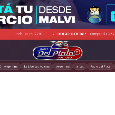
 OFICIAL:
Compra $1.467,00 · Venta $1.518,00
☁ LA PAM
◆
ión Argentina
La Libertad Avanza
Argentina
anses
Radio del Plata