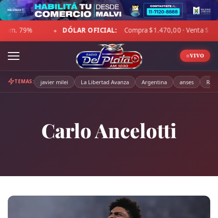
Skip
to
LAR OFICIAL:
Compra $1.470,00 · Venta $1.521,00
☁ LA 
content
◆
VIVO
TEMAS:
javier milei
La Libertad Avanza
Argentina
anses
Radi
Carlo Ancelotti