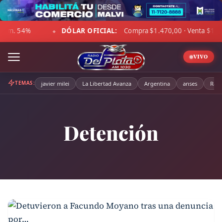
Skip
to
AR OFICIAL:
Compra $1.470,00 · Venta $1.521,00
☁ LA PA
content
◆
VIVO
TEMAS:
javier milei
La Libertad Avanza
Argentina
anses
Radi
Detención