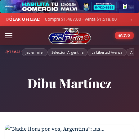
Skip
to
0 · Venta $1.518,00
☁ LA PAMPA:
4°C · Sensación 0°C · Ci
content
◆
VIVO
TEMAS:
javier milei
Selección Argentina
La Libertad Avanza
Arge
Dibu Martínez