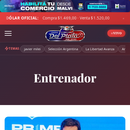
Skip
to
pra $1.469,00 · Venta $1.520,00
☁ LA PAMPA:
7°C · Sensac
content
◆
VIVO
TEMAS:
javier milei
Selección Argentina
La Libertad Avanza
Arge
Entrenador