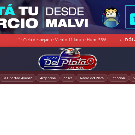
11 km/h · Hum. 53%
DÓLAR OFICIAL:
Compra $1.470,00 · Ve
◆
La Libertad Avanza
Argentina
anses
Radio del Plata
inflación
S