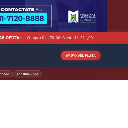
nta $1.521,00
☁ LA PAMPA:
15°C · Sensación 10°C · Cielo d
◆
VIVO DEL PLATA
enado
Agostina Vega