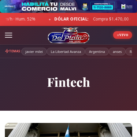
Skip
to
DÓLAR OFICIAL:
Compra $1.470,00 · Venta $1.521,00
content
◆
◆
VIVO
TEMAS:
javier milei
La Libertad Avanza
Argentina
anses
Radi
Fintech