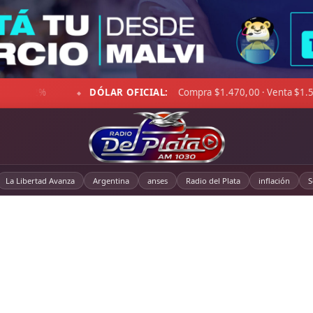
Compra $1.470,00 · Venta $1.521,00
☁ LA PAMPA:
5°C · 
◆
La Libertad Avanza
Argentina
anses
Radio del Plata
inflación
S