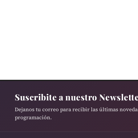
Adorni y el…
Suscribite a nuestro Newslett
Dejanos tu correo para recibir las últimas noved
programación.