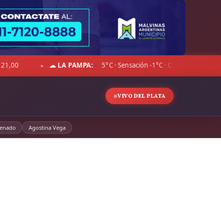
Sensación -1°C · Cielo despejado · Viento 26 km/h · Hum. 50%
D
◆
VIVO DEL PLATA
enado
Agostina Vega