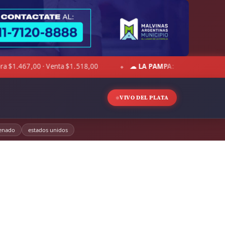
☁ LA PAMPA:
10°C · Sensación 6°C · Cielo despejado · Viento 1
◆
VIVO DEL PLATA
enado
estados unidos