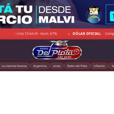
DÓLAR OFICIAL:
Compra $1.467,00 · Venta $1.518,00
◆
La Libertad Avanza
Argentina
anses
Radio del Plata
inflación
S