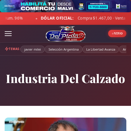
Skip
to
DÓLAR OFICIAL:
Compra $1.467,00 · Venta $1.518,00
☁ L
content
◆
VIVO
TEMAS:
javier milei
Selección Argentina
La Libertad Avanza
Arge
Industria Del Calzado