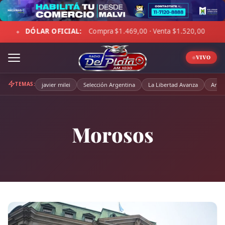
Skip
to
AL:
Compra $1.469,00 · Venta $1.520,00
☁ LA PAMPA:
12
content
◆
VIVO
TEMAS:
javier milei
Selección Argentina
La Libertad Avanza
Arge
Morosos