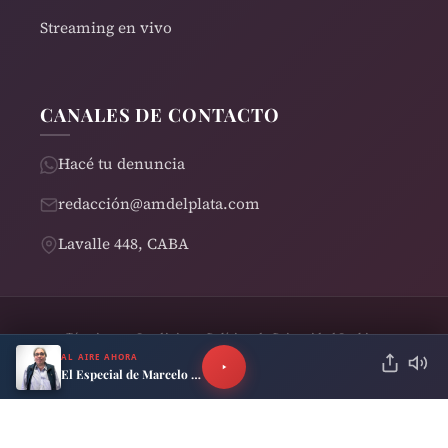
Streaming en vivo
CANALES DE CONTACTO
Hacé tu denuncia
redacción@amdelplata.com
Lavalle 448, CABA
Términos y Condiciones
Política de Privacidad
Cookies
© 2026 AM del Plata 1030 | Design by
Rearden
AL AIRE AHORA
El Especial de Marcelo Neira