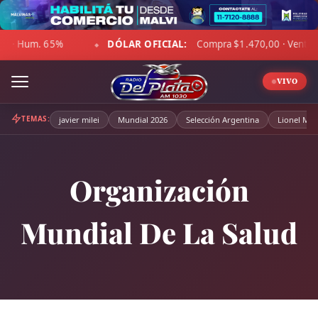
Skip
to
DÓLAR OFICIAL:
Compra $1.470,00 · Venta $1.521,00
☁ 
content
◆
VIVO
TEMAS:
javier milei
Mundial 2026
Selección Argentina
Lionel Mes
Organización
Mundial De La Salud