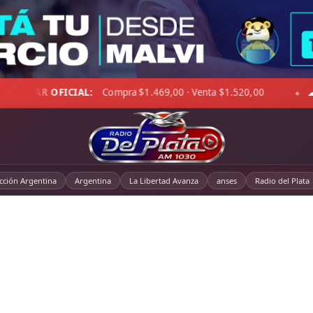
00
☁ LA PAMPA:
7°C · Sensación 3°C · Llovizna leve · Viento
◆
cción Argentina
Argentina
La Libertad Avanza
anses
Radio del Plata