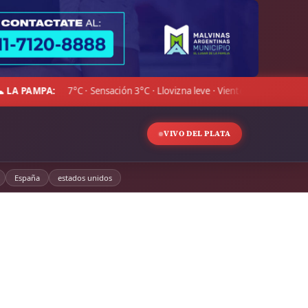
 23 km/h · Hum. 95%
DÓLAR BLUE:
Compra $1.507,00 · Vent
◆
VIVO DEL PLATA
España
estados unidos