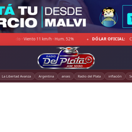
2%
DÓLAR OFICIAL:
Compra $1.469,00 · Venta $1.520,00
◆
La Libertad Avanza
Argentina
anses
Radio del Plata
inflación
S