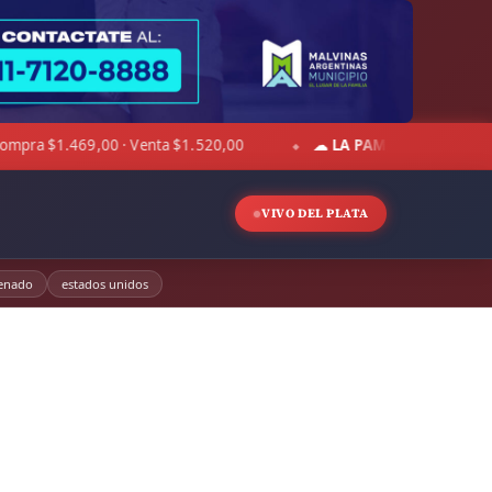
☁ LA PAMPA:
15°C · Sensación 10°C · Cielo despejado · Vien
◆
VIVO DEL PLATA
enado
estados unidos