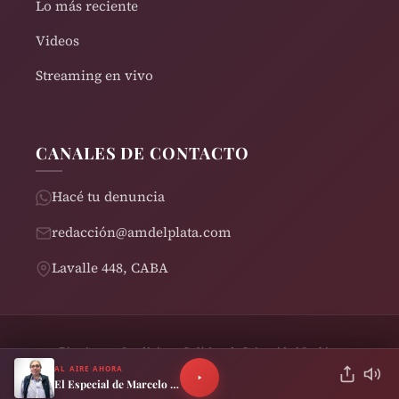
Lo más reciente
Videos
Streaming en vivo
CANALES DE CONTACTO
Hacé tu denuncia
redacción@amdelplata.com
Lavalle 448, CABA
Términos y Condiciones
Política de Privacidad
Cookies
© 2026 AM del Plata 1030 | Design by
Rearden
AL AIRE AHORA
El Especial de Marcelo Neira