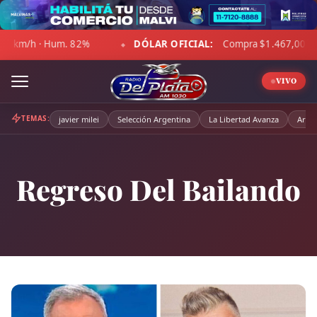
Skip
to
DÓLAR OFICIAL:
Compra $1.467,00 · Venta $1.518,00
content
◆
◆
VIVO
TEMAS:
javier milei
Selección Argentina
La Libertad Avanza
Arge
Regreso Del Bailando