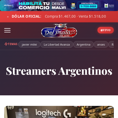
Skip
to
ompra $1.467,00 · Venta $1.518,00
☁ LA PAMPA:
9°C · Sen
content
◆
VIVO
TEMAS:
javier milei
La Libertad Avanza
Argentina
anses
Radi
Streamers Argentinos