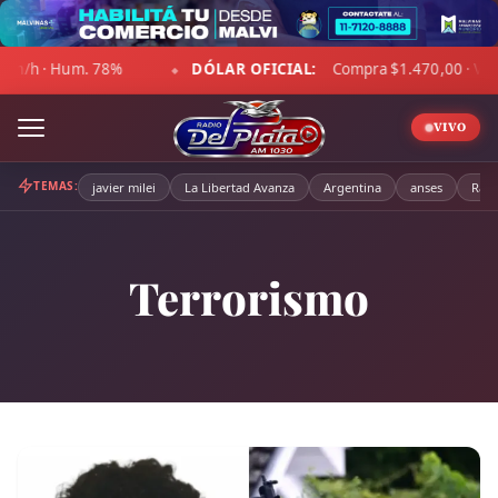
Skip
to
LAR OFICIAL:
Compra $1.470,00 · Venta $1.521,00
☁ LA P
content
◆
VIVO
TEMAS:
javier milei
La Libertad Avanza
Argentina
anses
Radi
Terrorismo