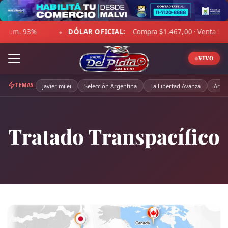
Skip
to
DÓLAR OFICIAL:
Compra $1.467,00 · Venta $1.518,00
☁ 
content
◆
VIVO
TEMAS:
javier milei
Selección Argentina
La Libertad Avanza
Arge
Tratado Transpacífico