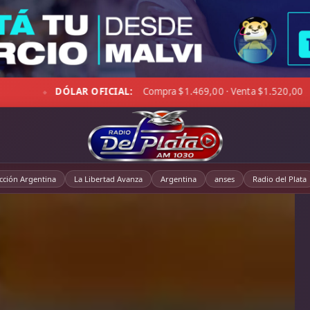
A PAMPA:
12°C · Llovizna leve · Viento 11 km/h · Hum. 94%
D
◆
cción Argentina
La Libertad Avanza
Argentina
anses
Radio del Plata