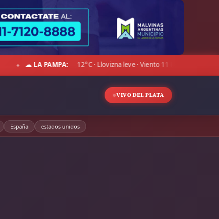
ÓLAR BLUE:
Compra $1.507,00 · Venta $1.540,00
☁ CHAC
◆
VIVO DEL PLATA
España
estados unidos