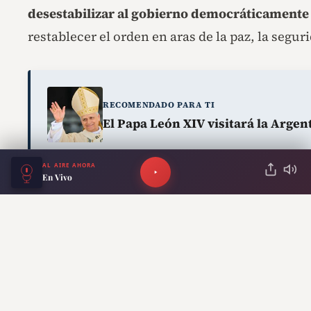
desestabilizar al gobierno democráticamente
restablecer el orden en aras de la paz, la segur
RECOMENDADO PARA TI
El Papa León XIV visitará la Arge
AL AIRE AHORA
En Vivo
Los bloqueos ya generan
escasez de alimentos
La crisis humanitaria avanza al mismo ritmo 
ANTERIOR