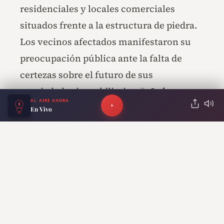
residenciales y locales comerciales
situados frente a la estructura de piedra.
Los vecinos afectados manifestaron su
preocupación pública ante la falta de
certezas sobre el futuro de sus
propiedades inmobiliarias. “
¿Quien me
AL AIRE AHORA
garantiza que en dos años mi casa no va a
En Vivo
ser demolida?
” declaró Alicia Busquets,
una de las vecinas afectadas.