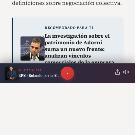
definiciones sobre negociación colectiva.
RECOMENDADO PARA TI
La investigación sobre el
patrimonio de Adorni
suma un nuevo frente:
analizan vínculos
comerciales de la empresa
de su esposa
AL AIRE AHORA
RPM (Rolando por la Mañana)
A partir de ahora, las asociaciones
empresarias que participen en
negociaciones deberán acreditar una
representación mínima equivalente al
10% de los trabajadores comprendidos