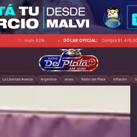
nte despejado · Viento 23 km/h · Hum. 47%
DÓLAR BLUE:
Co
◆
La Libertad Avanza
Argentina
anses
Radio del Plata
inflación
S