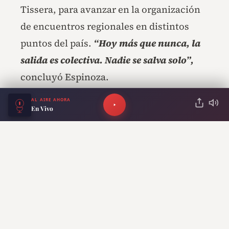
Tissera, para avanzar en la organización
de encuentros regionales en distintos
puntos del país.
“Hoy más que nunca, la
salida es colectiva. Nadie se salva solo”,
concluyó Espinoza.
AL AIRE AHORA
En Vivo
RECOMENDADO PARA TI
Francia declaró “persona
no grata” a la
vicegobernadora de
Mendoza por un
comentario sobre su
selección en el Mundial
2026