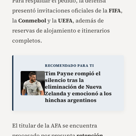
Para respaldar el pedido, la defensa
presentó invitaciones oficiales de la
FIFA
,
la
Conmebol
y la
UEFA
, además de
reservas de alojamiento e itinerarios
completos.
RECOMENDADO PARA TI
Tim Payne rompió el
silencio tras la
eliminación de Nueva
Zelanda y emocionó a los
hinchas argentinos
El titular de la AFA se encuentra
procesado por presunta
retención