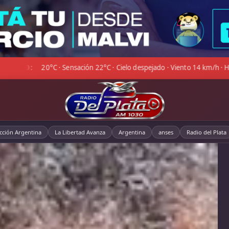
☁ CóRDOBA:
17°C · Cubierto · Viento 17 km/h · Hum. 97%
◆
cción Argentina
La Libertad Avanza
Argentina
anses
Radio del Plata