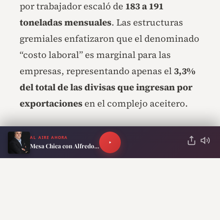
por trabajador escaló de
183 a 191
toneladas mensuales
. Las estructuras
gremiales enfatizaron que el denominado
“costo laboral” es marginal para las
empresas, representando apenas el
3,3%
del total de las divisas que ingresan por
exportaciones
en el complejo aceitero.
AL AIRE AHORA
RECOMENDADO PARA TI
Mesa Chica con Alfredo Scoccimarro
New York Times, tajante:
el acuerdo de Donald
Trump con Irán “es una
humillante degradación”