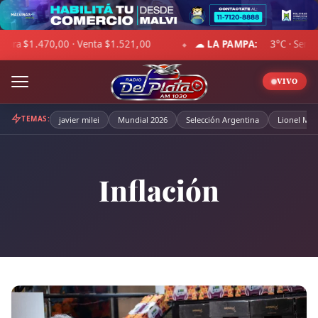
Skip
to
 -2°C · Cielo despejado · Viento 13 km/h · Hum. 77%
DÓLAR B
content
◆
VIVO
TEMAS:
javier milei
Mundial 2026
Selección Argentina
Lionel Mes
Inflación