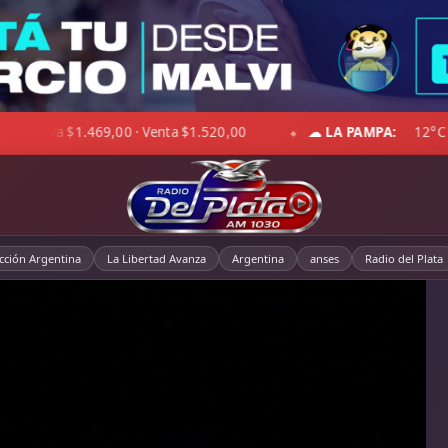
CO:
20°C · Sensación 22°C · Cielo despejado · Viento 13 km/h · Hum. 
cción Argentina
La Libertad Avanza
Argentina
anses
Radio del Plata