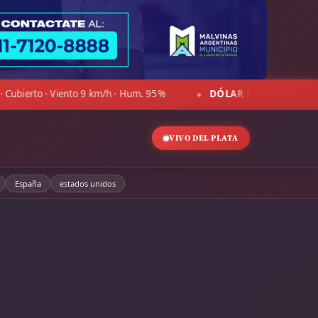
89%
DÓLAR OFICIAL:
Compra $1.469,00 · Venta $1.520,00
◆
VIVO DEL PLATA
España
estados unidos