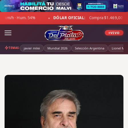
Skip
to
DÓLAR OFICIAL:
Compra $1.469,00 · Venta $1.520,00
content
◆
◆
VIVO
TEMAS:
javier milei
Mundial 2026
Selección Argentina
Lionel Mes