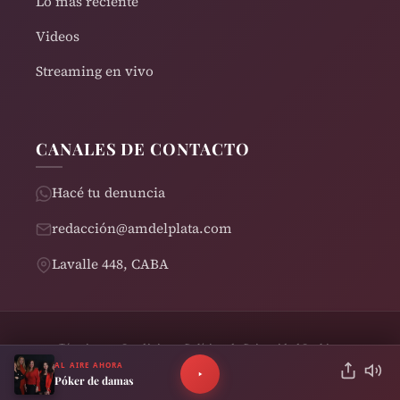
Lo más reciente
Videos
Streaming en vivo
CANALES DE CONTACTO
Hacé tu denuncia
redacción@amdelplata.com
Lavalle 448, CABA
Términos y Condiciones
Política de Privacidad
Cookies
© 2026 AM del Plata 1030 | Design by
Rearden
AL AIRE AHORA
Póker de damas