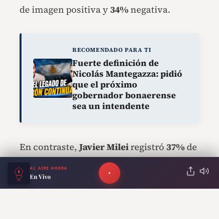
de imagen positiva y
34%
negativa.
RECOMENDADO PARA TI
Fuerte definición de
Nicolás Mantegazza: pidió
que el próximo
gobernador bonaerense
sea un intendente
En contraste,
Javier Milei
registró
37%
de
imagen positiva y
60%
negativa, mientras
AL AIRE AHORA
En Vivo
que
Victoria Villarruel
obtuvo
49%
positiva y
38%
negativa.