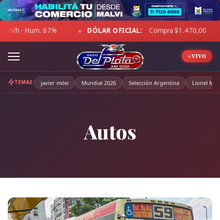
Skip
to
DÓLAR OFICIAL:
Compra $1.470,00 · Venta $1.521,00
content
◆
◆
VIVO
TEMAS:
javier milei
Mundial 2026
Selección Argentina
Lionel Mes
Autos